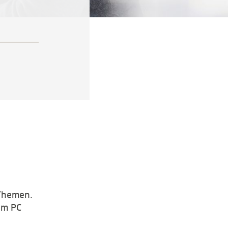
 Themen.
em PC