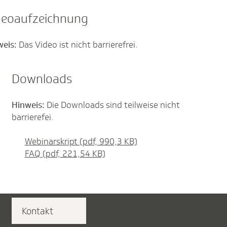
deoaufzeichnung
weis:
Das Video ist nicht barrierefrei.
Downloads
Hinweis:
Die Downloads sind teilweise nicht
barrierefei.
Webinarskript (pdf, 990,3 KB)
FAQ (pdf, 221,54 KB)
Kontakt