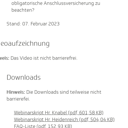
obligatorische Anschlussversicherung zu
beachten?
Stand: 07. Februar 2023
deoaufzeichnung
weis:
Das Video ist nicht barrierefrei.
Downloads
Hinweis:
Die Downloads sind teilweise nicht
barrierefei.
Webinarskript Hr. Knabel (pdf, 601,58 KB)
Webinarskript Hr. Heidenreich (pdf, 504,04 KB)
FAQ-Liste (pdf, 152,93 KB)