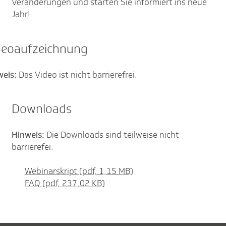
Veränderungen und starten Sie informiert ins neue
Jahr!
deoaufzeichnung
weis:
Das Video ist nicht barrierefrei.
Downloads
Hinweis:
Die Downloads sind teilweise nicht
barrierefei.
Webinarskript (pdf, 1,15 MB)
FAQ (pdf, 237,02 KB)